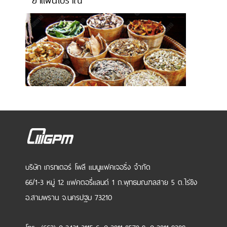
ยาแผนโบราณ
บริษัท เกรทเตอร์ โพลี แมนูแฟคเจอริ่ง จำกัด
66/1-3 หมู่ 12 แฟคตอรี่แลนด์ 1 ถ.พุทธมณฑลสาย 5 ต.ไร่ขิง
อ.สามพราน จ.นครปฐม 73210