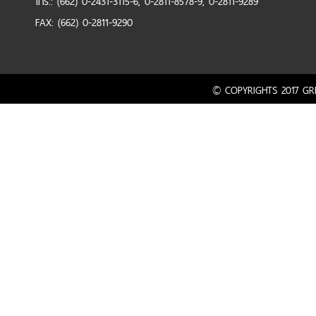
โทร.: (662) 0-2431-3115-6, 0-2811-8578-9, 0-2811-9289
FAX: (662) 0-2811-9290
© COPYRIGHTS 2017 GRE